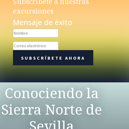
Subscríbete a nuestras
excursiones
Mensaje de éxito
SUBSCRÍBETE AHORA
Conociendo la
Sierra Norte de
Sevilla