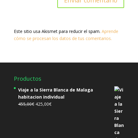
Este sitio usa Akismet para reducir el spam.
Aprende
cómo se procesan los datos de tus comentarios.
Productos
Viaje a la Sierra Blanca de Malaga
habitacion individual
El
El
455,00
€
425,00
€
precio
precio
original
actual
era:
es:
455,00€.
425,00€.