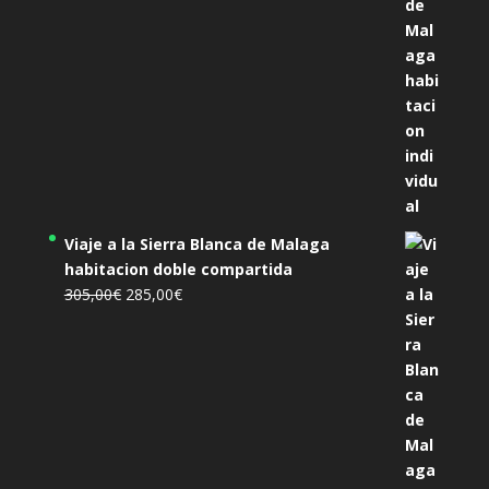
Viaje a la Sierra Blanca de Malaga
habitacion doble compartida
El
El
305,00
€
285,00
€
precio
precio
original
actual
era:
es:
305,00€.
285,00€.