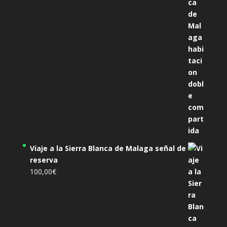
305,00€.
285,00€.
Viaje a la Sierra Blanca de Malaga señal de
reserva
100,00
€