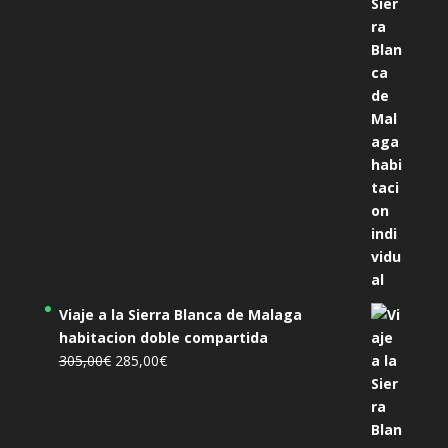
precio
precio
original
actual
era:
es:
455,00€.
425,00€.
Viaje a la Sierra Blanca de Malaga
habitacion doble compartida
El
El
305,00
€
285,00
€
precio
precio
original
actual
era:
es: