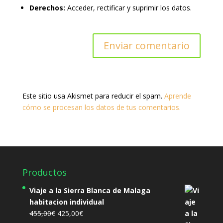
Derechos:
Acceder, rectificar y suprimir los datos.
Este sitio usa Akismet para reducir el spam.
Aprende
cómo se procesan los datos de tus comentarios.
Productos
Viaje a la Sierra Blanca de Malaga
habitacion individual
El
El
455,00
€
425,00
€