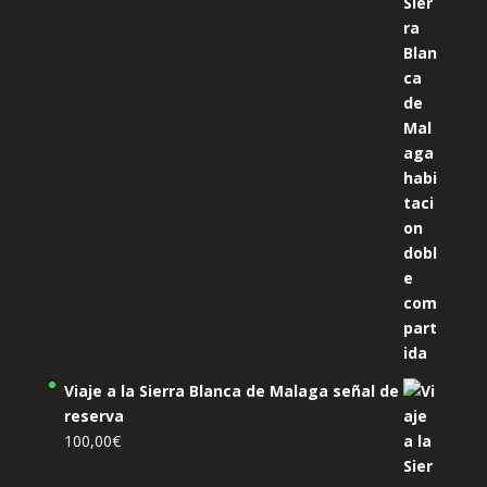
precio
precio
original
actual
era:
es:
305,00€.
285,00€.
Viaje a la Sierra Blanca de Malaga señal de
reserva
100,00
€