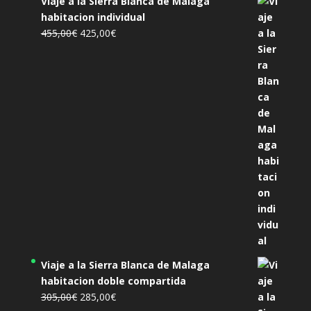
Viaje a la Sierra Blanca de Malaga
habitacion individual
El
El
455,00
€
425,00
€
precio
precio
original
actual
era:
es:
455,00€.
425,00€.
Viaje a la Sierra Blanca de Malaga
habitacion doble compartida
El
El
305,00
€
285,00
€