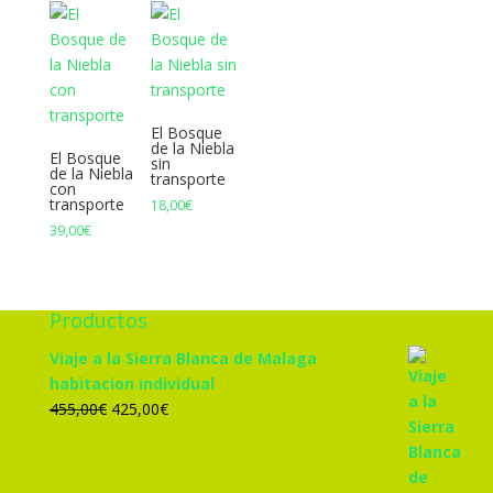
El Bosque
de la Niebla
El Bosque
sin
de la Niebla
transporte
con
transporte
18,00
€
39,00
€
Productos
Viaje a la Sierra Blanca de Malaga
habitacion individual
El
El
455,00
€
425,00
€
precio
precio
original
actual
era:
es: