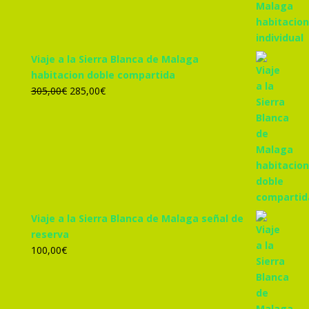
455,00€.
425,00€.
Viaje a la Sierra Blanca de Malaga
habitacion doble compartida
El
El
305,00
€
285,00
€
precio
precio
original
actual
era:
es:
305,00€.
285,00€.
Viaje a la Sierra Blanca de Malaga señal de
reserva
100,00
€