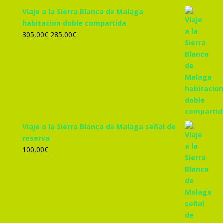
Viaje a la Sierra Blanca de Malaga
habitacion doble compartida
El
El
305,00
€
285,00
€
precio
precio
original
actual
era:
es:
305,00€.
285,00€.
Viaje a la Sierra Blanca de Malaga señal de
reserva
100,00
€