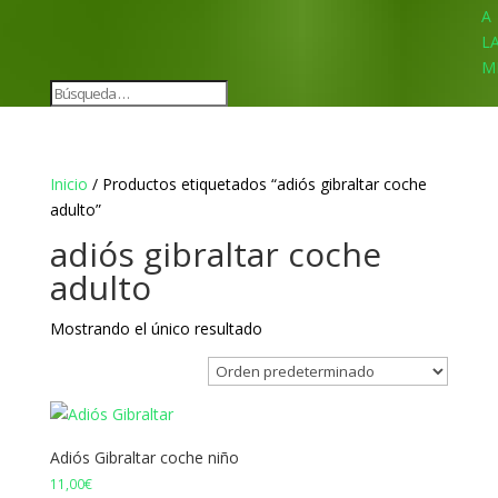
A
L
M
Inicio
/ Productos etiquetados “adiós gibraltar coche
adulto”
adiós gibraltar coche
adulto
Mostrando el único resultado
Adiós Gibraltar coche niño
11,00
€