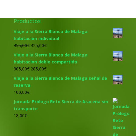
Productos
Viaje a la Sierra Blanca de Malaga
habitacion individual
El
El
455,00
€
425,00
€
precio
precio
Viaje a la Sierra Blanca de Malaga
original
actual
habitacion doble compartida
era:
es:
El
El
305,00
€
285,00
€
455,00€.
425,00€.
precio
precio
Viaje a la Sierra Blanca de Malaga señal de
original
actual
reserva
era:
es:
100,00
€
305,00€.
285,00€.
Jornada Prólogo Reto Sierra de Aracena sin
transporte
18,00
€