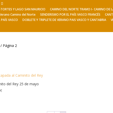
ESTORTES Y LAGO SAN MAURICIO
CAMINO DEL NORTE TRAMO I- CAMINO DE
Viajes de Verano
Excursiones
V
Verano Camino del Norte
SENDERISMO POR EL PAÍS VASCO FRANCÉS
CANT
L PAÍS VASCO
DOBLETE Y TRIPLETE DE VERANO PAIS VASCO Y CANTABRIA
V
/ Página 2
ito del Rey 25 de mayo
0
€