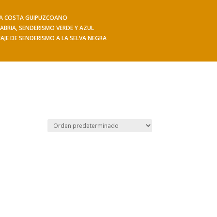
 LA COSTA GUIPUZCOANO
iajes
Hacerse socio
Contacto
Mis Senderos
ABRIA, SENDERISMO VERDE Y AZUL
IAJE DE SENDERISMO A LA SELVA NEGRA