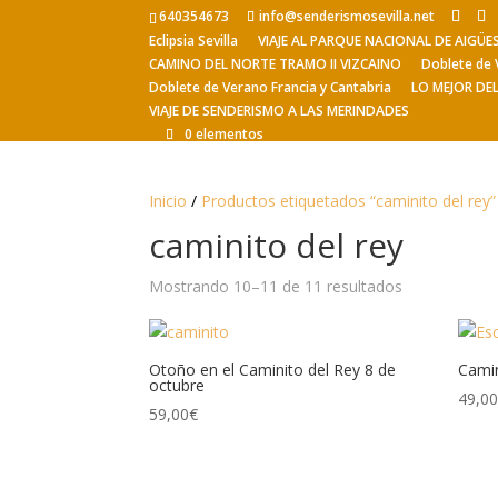
640354673
info@senderismosevilla.net
Eclipsia Sevilla
VIAJE AL PARQUE NACIONAL DE AIGÜ
CAMINO DEL NORTE TRAMO II VIZCAINO
Doblete de 
Doblete de Verano Francia y Cantabria
LO MEJOR DE
VIAJE DE SENDERISMO A LAS MERINDADES
0 elementos
Inicio
/
Productos etiquetados “caminito del rey”
caminito del rey
Mostrando 10–11 de 11 resultados
Otoño en el Caminito del Rey 8 de
Camin
octubre
49,0
59,00
€