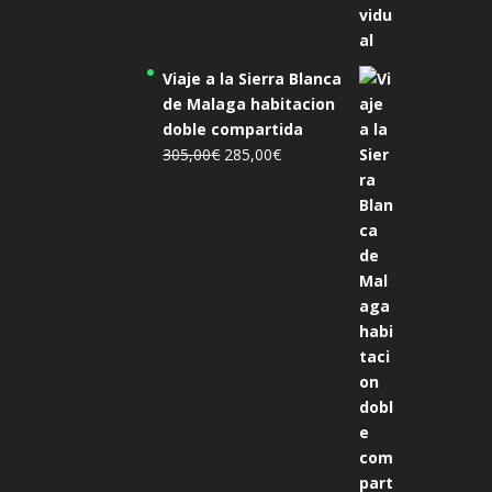
Viaje a la Sierra Blanca
de Malaga habitacion
doble compartida
El
El
305,00
€
285,00
€
precio
precio
original
actual
era:
es:
305,00€.
285,00€.