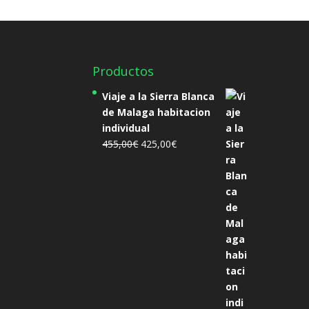
Productos
Viaje a la Sierra Blanca
de Malaga habitacion
individual
El
El
455,00
€
425,00
€
precio
precio
original
actual
era:
es:
455,00€.
425,00€.