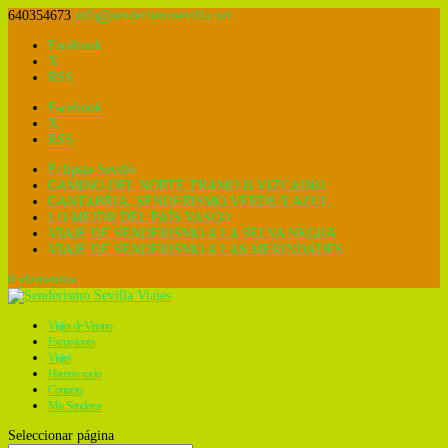
640354673
info@senderismosevilla.net
Facebook
X
RSS
Facebook
X
RSS
Eclipsia Sevilla
CAMINO DEL NORTE TRAMO II VIZCAINO
CANTABRIA, SENDERISMO VERDE Y AZUL
LO MEJOR DEL PAÍS VASCO
VIAJE DE SENDERISMO A LA SELVA NEGRA
VIAJE DE SENDERISMO A LAS MERINDADES
0 elementos
Viajes de Verano
Excursiones
Viajes
Hacerse socio
Contacto
Mis Senderos
Seleccionar página