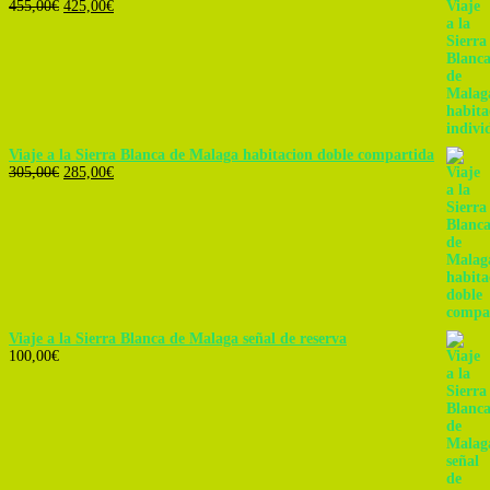
El
El
455,00
€
425,00
€
precio
precio
original
actual
era:
es:
455,00€.
425,00€.
Viaje a la Sierra Blanca de Malaga habitacion doble compartida
El
El
305,00
€
285,00
€
precio
precio
original
actual
era:
es:
305,00€.
285,00€.
Viaje a la Sierra Blanca de Malaga señal de reserva
100,00
€