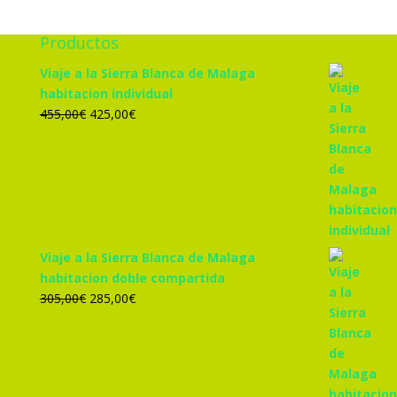
Productos
Viaje a la Sierra Blanca de Malaga
habitacion individual
El
El
455,00
€
425,00
€
precio
precio
original
actual
era:
es:
455,00€.
425,00€.
Viaje a la Sierra Blanca de Malaga
habitacion doble compartida
El
El
305,00
€
285,00
€
precio
precio
original
actual
era:
es:
305,00€.
285,00€.