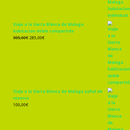
455,00€.
425,00€.
Viaje a la Sierra Blanca de Malaga
habitacion doble compartida
El
El
305,00
€
285,00
€
precio
precio
original
actual
era:
es:
305,00€.
285,00€.
Viaje a la Sierra Blanca de Malaga señal de
reserva
100,00
€