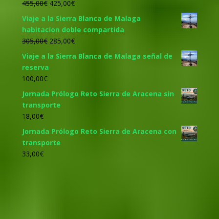
El
El
455,00
€
425,00
€
precio
precio
Viaje a la Sierra Blanca de Malaga
original
actual
habitacion doble compartida
era:
es:
El
El
305,00
€
285,00
€
455,00€.
425,00€.
precio
precio
Viaje a la Sierra Blanca de Malaga señal de
original
actual
reserva
era:
es:
100,00
€
305,00€.
285,00€.
Jornada Prólogo Reto Sierra de Aracena sin
transporte
18,00
€
Jornada Prólogo Reto Sierra de Aracena con
transporte
33,00
€