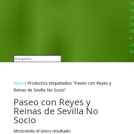
S
N
VI
D
S
A
L
M
Inicio
/ Productos etiquetados “Paseo con Reyes y
Reinas de Sevilla No Socio”
Paseo con Reyes y
Reinas de Sevilla No
Socio
Mostrando el único resultado