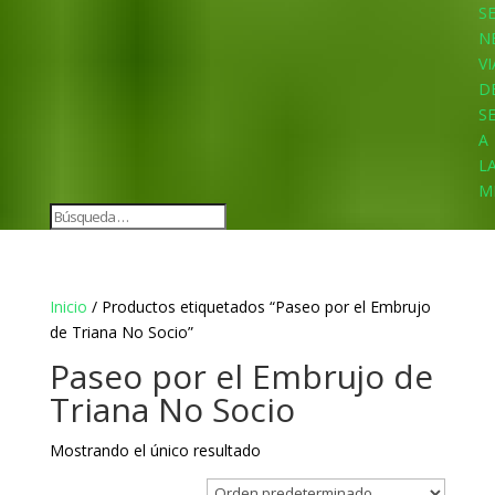
S
N
VI
D
S
A
L
M
Inicio
/ Productos etiquetados “Paseo por el Embrujo
de Triana No Socio”
Paseo por el Embrujo de
Triana No Socio
Mostrando el único resultado