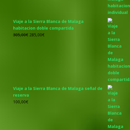
455,00€.
425,00€.
Viaje a la Sierra Blanca de Malaga
habitacion doble compartida
El
El
305,00
€
285,00
€
precio
precio
original
actual
era:
es:
305,00€.
285,00€.
Viaje a la Sierra Blanca de Malaga señal de
reserva
100,00
€