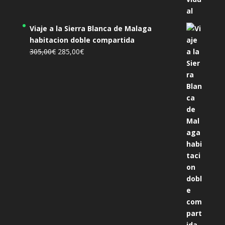
Viaje a la Sierra Blanca de Malaga
habitacion doble compartida
El
El
305,00
€
285,00
€
precio
precio
original
actual
era:
es:
305,00€.
285,00€.