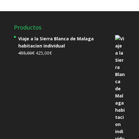
Productos
Viaje a la Sierra Blanca de Malaga
habitacion individual
El
El
455,00
€
425,00
€
precio
precio
original
actual
era:
es:
455,00€.
425,00€.