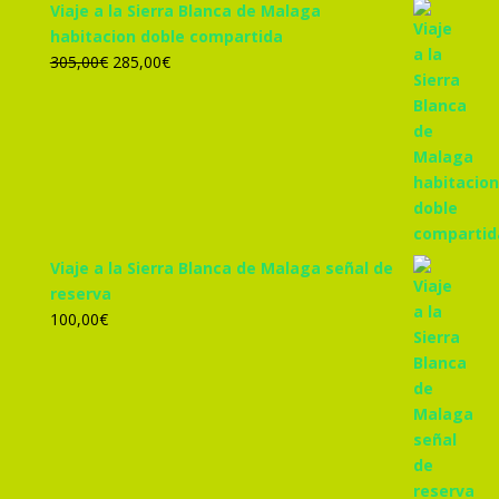
Viaje a la Sierra Blanca de Malaga
habitacion doble compartida
El
El
305,00
€
285,00
€
precio
precio
original
actual
era:
es:
305,00€.
285,00€.
Viaje a la Sierra Blanca de Malaga señal de
reserva
100,00
€