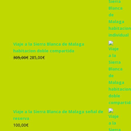
precio
precio
original
actual
era:
es:
455,00€.
425,00€.
Viaje a la Sierra Blanca de Malaga
habitacion doble compartida
El
El
305,00
€
285,00
€
precio
precio
original
actual
era:
es:
305,00€.
285,00€.
Viaje a la Sierra Blanca de Malaga señal de
reserva
100,00
€