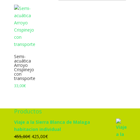
Semi-
acuática
Arroyo
Crispinejo
con
transporte
33,00
€
Productos
Viaje a la Sierra Blanca de Malaga
habitacion individual
El
El
455,00
€
425,00
€