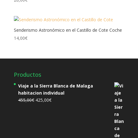
Senderismo Astronómico en el Castillo de Cote Coche
14,00
€
Productos
Viaje a la Sierra Blanca de Malaga
habitacion individual
El
El
455,00
€
425,00
€
precio
precio
original
actual
era:
es:
455,00€.
425,00€.