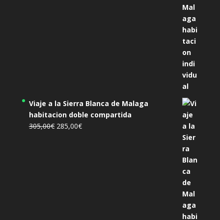
Viaje a la Sierra Blanca de Malaga
habitacion doble compartida
El
El
305,00
€
285,00
€
precio
precio
original
actual
era:
es:
305,00€.
285,00€.