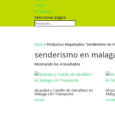
Contacto
Mis Senderos
Seleccionar página
Inicio
/ Productos etiquetados “senderismo en 
senderismo en malag
Mostrando los 4 resultados
Alcazaba y Castillo de Gibralfaro en
Alcaz
Malaga con Transporte
Málag
40,00
€
20,00