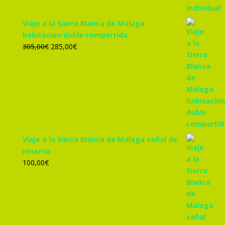
Viaje a la Sierra Blanca de Malaga
habitacion doble compartida
El
El
305,00
€
285,00
€
precio
precio
original
actual
era:
es:
305,00€.
285,00€.
Viaje a la Sierra Blanca de Malaga señal de
reserva
100,00
€