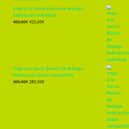
Viaje a la Sierra Blanca de Malaga
habitacion individual
El
El
455,00
€
425,00
€
precio
precio
original
actual
era:
es:
455,00€.
425,00€.
Viaje a la Sierra Blanca de Malaga
habitacion doble compartida
El
El
305,00
€
285,00
€
precio
precio
original
actual
era:
es:
305,00€.
285,00€.