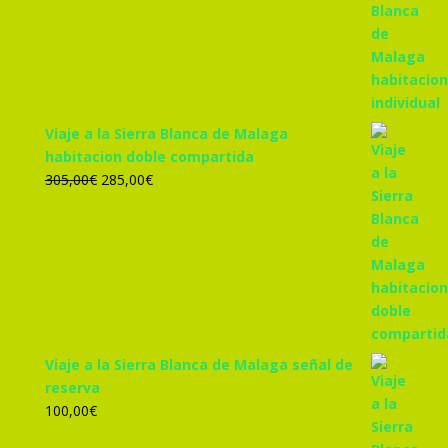
original
actual
era:
es:
455,00€.
425,00€.
Viaje a la Sierra Blanca de Malaga
habitacion doble compartida
El
El
305,00
€
285,00
€
precio
precio
original
actual
era:
es:
305,00€.
285,00€.
Viaje a la Sierra Blanca de Malaga señal de
reserva
100,00
€