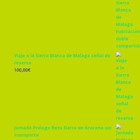
precio
precio
original
actual
era:
es:
305,00€.
285,00€.
Viaje a la Sierra Blanca de Malaga señal de
reserva
100,00
€
Jornada Prólogo Reto Sierra de Aracena sin
transporte