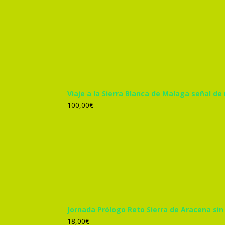
precio
precio
original
actual
era:
es:
305,00€.
285,00€.
Viaje a la Sierra Blanca de Malaga señal de
100,00
€
Jornada Prólogo Reto Sierra de Aracena sin
18,00
€