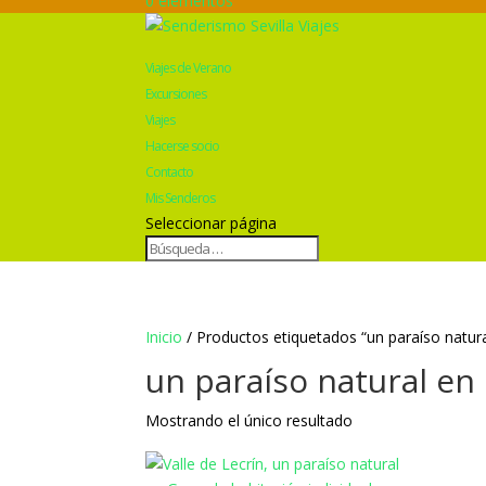
0 elementos
Viajes de Verano
Excursiones
Viajes
Hacerse socio
Contacto
Mis Senderos
Seleccionar página
Inicio
/ Productos etiquetados “un paraíso natura
un paraíso natural en
Mostrando el único resultado