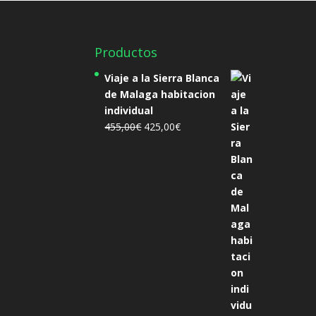
Productos
Viaje a la Sierra Blanca
de Malaga habitacion
individual
El
El
455,00
€
425,00
€
precio
precio
original
actual
era:
es:
455,00€.
425,00€.