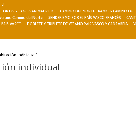
ESTORTES Y LAGO SAN MAURICIO
CAMINO DEL NORTE TRAMO I- CAMINO DE
Viajes de Verano
Excursiones
V
Verano Camino del Norte
SENDERISMO POR EL PAÍS VASCO FRANCÉS
CANT
L PAÍS VASCO
DOBLETE Y TRIPLETE DE VERANO PAIS VASCO Y CANTABRIA
V
bitación individual”
ción individual