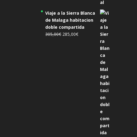
Viaje a la Sierra Blanca
de Malaga habitacion
doble compartida
El
El
305,00
€
285,00
€
precio
precio
original
actual
era:
es:
305,00€.
285,00€.