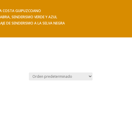
 LA COSTA GUIPUZCOANO
iajes
Hacerse socio
Contacto
Mis Senderos
ABRIA, SENDERISMO VERDE Y AZUL
IAJE DE SENDERISMO A LA SELVA NEGRA