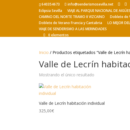
640354673
info@senderismosevilla.net
Eclipsia Sevilla
VIAJE AL PARQUE NACIONAL DE AIGÜ
CAMINO DEL NORTE TRAMO II VIZCAINO
Doblete de 
Doblete de Verano Francia y Cantabria
LO MEJOR DE
VIAJE DE SENDERISMO A LAS MERINDADES
0 elementos
Inicio
/ Productos etiquetados “Valle de Lecrín ha
Valle de Lecrín habita
Mostrando el único resultado
Valle de Lecrín habitación individual
325,00
€