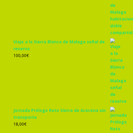
original
actual
era:
es:
305,00€.
285,00€.
Viaje a la Sierra Blanca de Malaga señal de
reserva
100,00
€
Jornada Prólogo Reto Sierra de Aracena sin
transporte
18,00
€