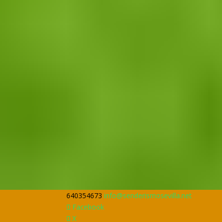
640354673
info@senderismosevilla.net
Facebook
X