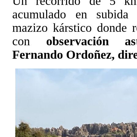
Un recorrido de 5 k
acumulado en subida 
mazizo kárstico donde re
con
observación a
Fernando Ordoñez, direc