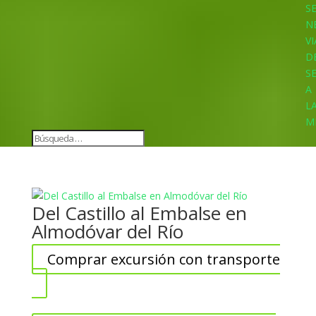
S
N
VI
D
S
A
L
M
Del Castillo al Embalse en
Almodóvar del Río
Comprar excursión con transporte