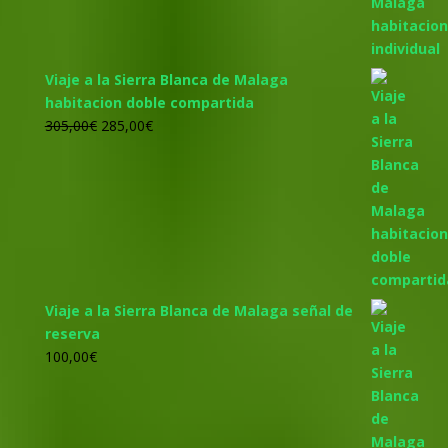
455,00€.
425,00€.
Viaje a la Sierra Blanca de Malaga
habitacion doble compartida
El
El
305,00
€
285,00
€
precio
precio
original
actual
era:
es:
305,00€.
285,00€.
Viaje a la Sierra Blanca de Malaga señal de
reserva
100,00
€