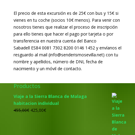
El precio de esta excursión es de 25€ con bus y 15€ si
vienes en tu coche (socios 10€ menos). Para venir con
nosotros tienes que realizar el proceso de inscripción
para ello tienes que hacer el pago por tarjeta o por
transferencia en nuestra cuenta del Banco
Sabadell ES84 0081 7302 8200 0146 1452 y envíanos el
resguardo al mail (info@senderismosevilla.net) con tu
nombre y apellidos, número de DNI, fecha de
nacimiento y un móvil de contacto.
Productos
Viaje a la Sierra Blanca de Malaga
habitacion individual
El
El
455,00
€
425,00
€
precio
precio
original
actual
era:
es: