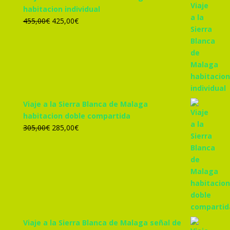
habitacion individual
El
El
455,00
€
425,00
€
precio
precio
original
actual
era:
es:
455,00€.
425,00€.
Viaje a la Sierra Blanca de Malaga
habitacion doble compartida
El
El
305,00
€
285,00
€
precio
precio
original
actual
era:
es:
305,00€.
285,00€.
Viaje a la Sierra Blanca de Malaga señal de