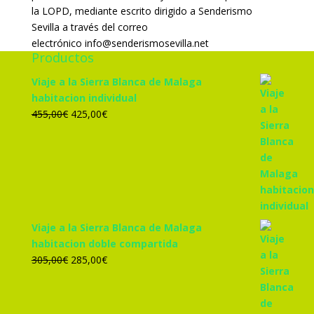
la LOPD, mediante escrito dirigido a Senderismo
Sevilla a través del correo
electrónico info@senderismosevilla.net
Productos
Viaje a la Sierra Blanca de Malaga
habitacion individual
El
El
455,00
€
425,00
€
precio
precio
original
actual
era:
es:
455,00€.
425,00€.
Viaje a la Sierra Blanca de Malaga
habitacion doble compartida
El
El
305,00
€
285,00
€
precio
precio
original
actual
era:
es: