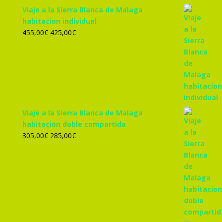
Viaje a la Sierra Blanca de Malaga
habitacion individual
El
El
455,00
€
425,00
€
precio
precio
original
actual
era:
es:
455,00€.
425,00€.
Viaje a la Sierra Blanca de Malaga
habitacion doble compartida
El
El
305,00
€
285,00
€
precio
precio
original
actual
era:
es:
305,00€.
285,00€.