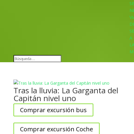
S
N
VI
D
S
A
L
M
Tras la lluvia: La Garganta del
Capitán nivel uno
Comprar excursión bus
Comprar excursión Coche