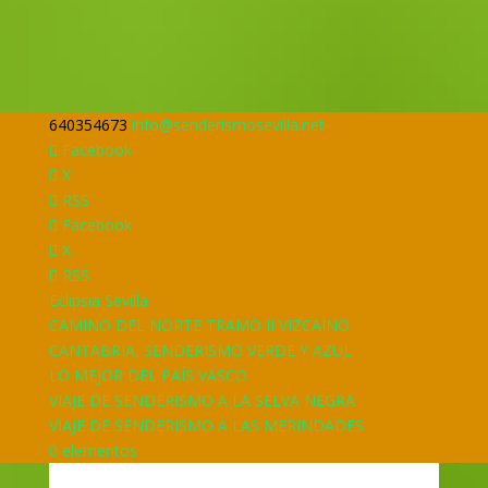
640354673
info@senderismosevilla.net
Facebook
X
RSS
Facebook
X
RSS
Eclipsia Sevilla
CAMINO DEL NORTE TRAMO II VIZCAINO
CANTABRIA, SENDERISMO VERDE Y AZUL
LO MEJOR DEL PAÍS VASCO
VIAJE DE SENDERISMO A LA SELVA NEGRA
VIAJE DE SENDERISMO A LAS MERINDADES
0 elementos