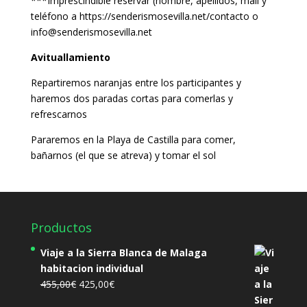
***Imprescindible reservar (nombre, apellidos, mail y
teléfono a https://senderismosevilla.net/contacto o
info@senderismosevilla.net
Avituallamiento
Repartiremos naranjas entre los participantes y
haremos dos paradas cortas para comerlas y
refrescarnos
Pararemos en la Playa de Castilla para comer,
bañarnos (el que se atreva) y tomar el sol
Productos
Viaje a la Sierra Blanca de Malaga
habitacion individual
El
El
455,00
€
425,00
€
precio
precio