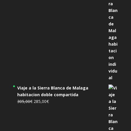
original
actual
era:
es:
455,00€.
425,00€.
Viaje a la Sierra Blanca de Malaga
habitacion doble compartida
El
El
305,00
€
285,00
€
precio
precio
original
actual
era:
es:
305,00€.
285,00€.