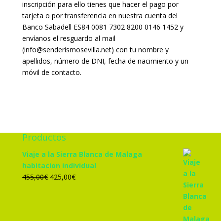
inscripción para ello tienes que hacer el pago por
tarjeta o por transferencia en nuestra cuenta del
Banco Sabadell ES84 0081 7302 8200 0146 1452 y
envíanos el resguardo al mail
(info@senderismosevilla.net) con tu nombre y
apellidos, número de DNI, fecha de nacimiento y un
móvil de contacto.
Productos
Viaje a la Sierra Blanca de Malaga
habitacion individual
El
El
455,00
€
425,00
€
precio
precio
original
actual
era:
es: