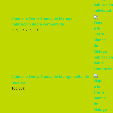
455,00€.
425,00€.
Viaje a la Sierra Blanca de Malaga
habitacion doble compartida
El
El
305,00
€
285,00
€
precio
precio
original
actual
era:
es:
305,00€.
285,00€.
Viaje a la Sierra Blanca de Malaga señal de
reserva
100,00
€