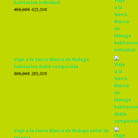
habitacion individual
El
El
455,00
€
425,00
€
precio
precio
original
actual
era:
es:
455,00€.
425,00€.
Viaje a la Sierra Blanca de Malaga
habitacion doble compartida
El
El
305,00
€
285,00
€
precio
precio
original
actual
era:
es:
305,00€.
285,00€.
Viaje a la Sierra Blanca de Malaga señal de
reserva