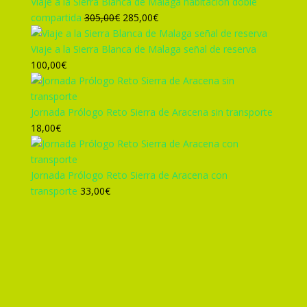
era:
es:
Viaje a la Sierra Blanca de Malaga habitacion doble
455,00€.
425,00€.
El
El
compartida
305,00
€
285,00
€
precio
precio
original
actual
Viaje a la Sierra Blanca de Malaga señal de reserva
era:
es:
100,00
€
305,00€.
285,00€.
Jornada Prólogo Reto Sierra de Aracena sin transporte
18,00
€
Jornada Prólogo Reto Sierra de Aracena con
transporte
33,00
€