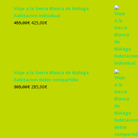
Viaje a la Sierra Blanca de Malaga
habitacion individual
El
El
455,00
€
425,00
€
precio
precio
original
actual
era:
es:
455,00€.
425,00€.
Viaje a la Sierra Blanca de Malaga
habitacion doble compartida
El
El
305,00
€
285,00
€
precio
precio
original
actual
era:
es:
305,00€.
285,00€.