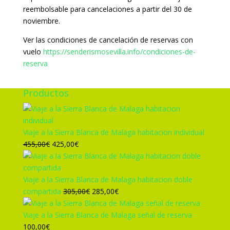
reembolsable para cancelaciones a partir del 30 de
noviembre.
Ver las condiciones de cancelación de reservas con
vuelo
https://senderismosevilla.info/condiciones-de-
reserva
Productos
Viaje a la Sierra Blanca de Malaga habitacion individual
El
El
455,00
€
425,00
€
precio
precio
original
actual
era:
es:
Viaje a la Sierra Blanca de Malaga habitacion doble
455,00€.
425,00€.
El
El
compartida
305,00
€
285,00
€
precio
precio
original
actual
Viaje a la Sierra Blanca de Malaga señal de reserva
era:
es:
100,00
€