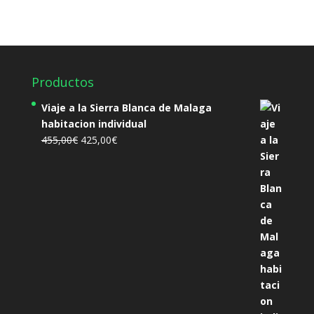
Productos
Viaje a la Sierra Blanca de Malaga
habitacion individual
El
El
455,00
€
425,00
€
precio
precio
original
actual
era:
es:
455,00€.
425,00€.