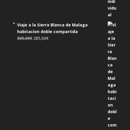
Viaje a la Sierra Blanca de Malaga
habitacion doble compartida
El
El
305,00
€
285,00
€
precio
precio
original
actual
era:
es:
305,00€.
285,00€.