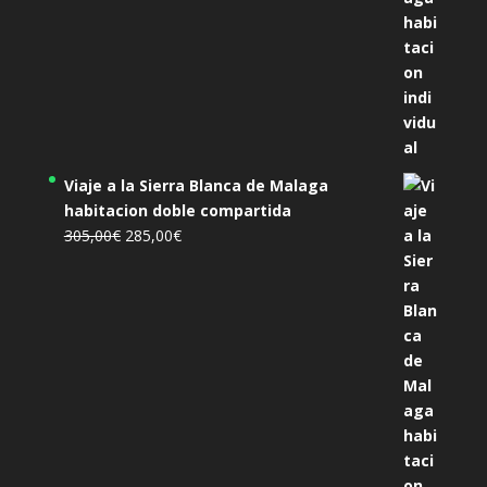
Viaje a la Sierra Blanca de Malaga
habitacion doble compartida
El
El
305,00
€
285,00
€
precio
precio
original
actual
era:
es:
305,00€.
285,00€.