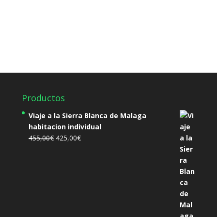
Productos
Viaje a la Sierra Blanca de Malaga
habitacion individual
El
El
455,00
€
425,00
€
precio
precio
original
actual
era:
es:
455,00€.
425,00€.