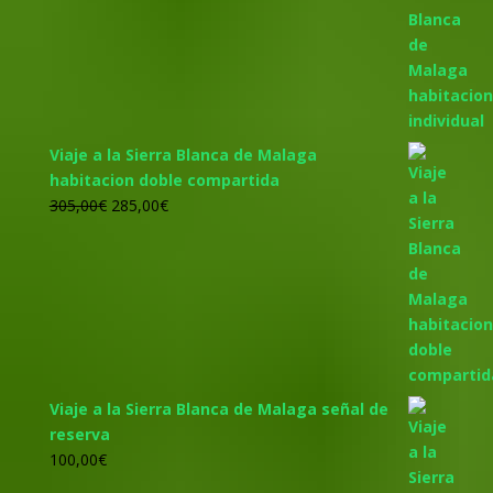
precio
precio
original
actual
era:
es:
455,00€.
425,00€.
Viaje a la Sierra Blanca de Malaga
habitacion doble compartida
El
El
305,00
€
285,00
€
precio
precio
original
actual
era:
es:
305,00€.
285,00€.
Viaje a la Sierra Blanca de Malaga señal de
reserva
100,00
€