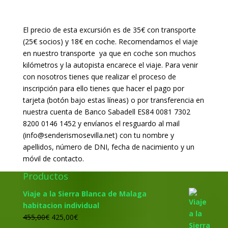
El precio de esta excursión es de 35€ con transporte
(25€ socios) y 18€ en coche. Recomendamos el viaje
en nuestro transporte ya que en coche son muchos
kilómetros y la autopista encarece el viaje. Para venir
con nosotros tienes que realizar el proceso de
inscripción para ello tienes que hacer el pago por
tarjeta (botón bajo estas líneas) o por transferencia en
nuestra cuenta de Banco Sabadell ES84 0081 7302
8200 0146 1452 y envíanos el resguardo al mail
(info@senderismosevilla.net) con tu nombre y
apellidos, número de DNI, fecha de nacimiento y un
móvil de contacto.
Productos
Viaje a la Sierra Blanca de Malaga
habitacion individual
El
El
455,00
€
425,00
€