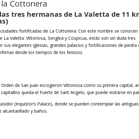
 la Cottonera
 las tres hermanas de La Valetta de 11 k
as)
s ciudades fortificadas de La Cottonera: Con este nombre se conocen 
 La Valetta: Vittoriosa, Senglea y Cospicua, estás son sin duda tres
 sus elegantes iglesias, grandes palacios y fortificaciones de piedra 
rítimas desde los tiempos de los fenicios.
la Orden de San Juan escogieron Vittoriosa como su primera capital, a
 capitalino queda el Fuerte de Sant Angelo, que puede visitarse en par
nquisidor (Inquistor’s Palace), donde se pueden contemplar las antiguas
alcantarillado y baños.