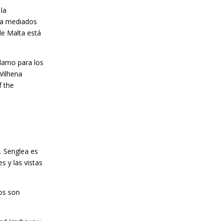
 la
ó a mediados
de Malta está
clamo para los
Vilhena
f the
a. Senglea es
s y las vistas
nos son