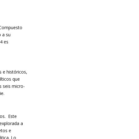
. Compuesto
o a su
64 es
 e históricos,
líticos que
s seis micro-
ie.
cos. Este
 explorada a
etos e
ática. Lo