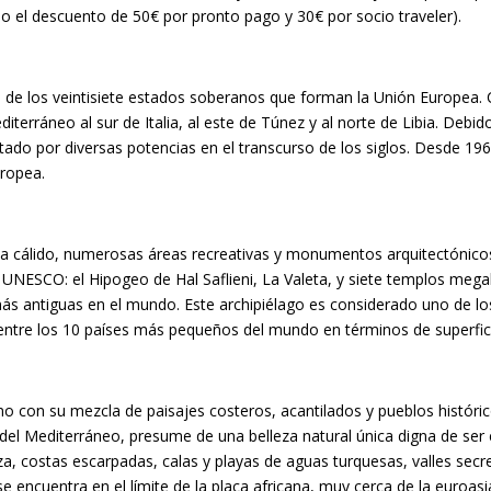
o el descuento de 50€ por pronto pago y 30€ por socio traveler).
 de los veintisiete estados soberanos que forman la Unión Europea
iterráneo al sur de Italia, al este de Túnez y al norte de Libia. Debid
tado por diversas potencias en el transcurso de los siglos. Desde 19
uropea.
ima cálido, numerosas áreas recreativas y monumentos arquitectónicos
la UNESCO: el Hipogeo de Hal Saflieni, La Valeta, y siete templos mega
ás antiguas en el mundo. Este archipiélago es considerado uno de lo
ntre los 10 países más pequeños del mundo en términos de superfic
mo con su mezcla de paisajes costeros, acantilados y pueblos históri
del Mediterráneo, presume de una belleza natural única digna de ser
za, costas escarpadas, calas y playas de aguas turquesas, valles secr
se encuentra en el límite de la placa africana, muy cerca de la euroasi