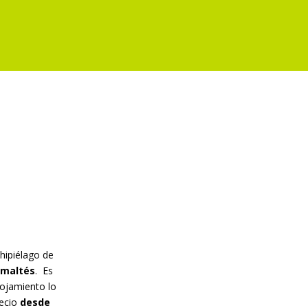
hipiélago de
 maltés
. Es
lojamiento lo
recio
desde