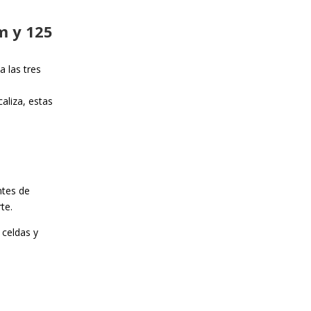
m y 125
a las tres
caliza, estas
ntes de
te.
 celdas y