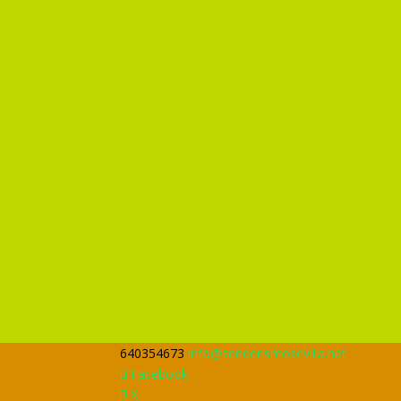
640354673
info@senderismosevilla.net
Facebook
X