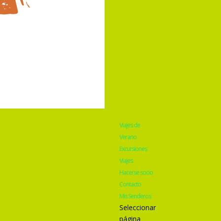
Viajes de
Verano
Excursiones
Viajes
Hacerse socio
Contacto
Mis Senderos
Seleccionar
página