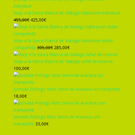
Viaje a la Sierra Blanca de Malaga habitacion individual
El
El
455,00
€
425,00
€
precio
precio
original
actual
era:
es:
Viaje a la Sierra Blanca de Malaga habitacion doble
455,00€.
425,00€.
El
El
compartida
305,00
€
285,00
€
precio
precio
original
actual
Viaje a la Sierra Blanca de Malaga señal de reserva
era:
es:
100,00
€
305,00€.
285,00€.
Jornada Prólogo Reto Sierra de Aracena sin transporte
18,00
€
Jornada Prólogo Reto Sierra de Aracena con
transporte
33,00
€