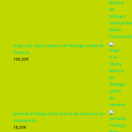
original
actual
era:
es:
305,00€.
285,00€.
Viaje a la Sierra Blanca de Malaga señal de
reserva
100,00
€
Jornada Prólogo Reto Sierra de Aracena sin
transporte
18,00
€