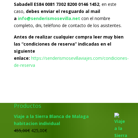
Sabadell ES84 0081 7302 8200 0146 1452
, en este
caso,
debes enviar el resguardo al mail
a
info@senderismosevilla.net
con el nombre
completo, dni, teléfono de contacto de los asistentes.
Antes de realizar cualquier compra leer muy bien
las “condiciones de reserva” indicadas en el
siguiente
enlace:
https://senderismosevillaviajes.com/condiciones-
de-reserva
Productos
Viaje a la Sierra Blanca de Malaga
habitacion individual
El
El
455,00
€
425,00
€
precio
precio