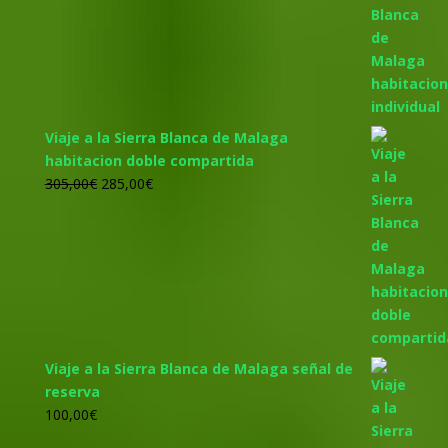
original
actual
era:
es:
455,00€.
425,00€.
Viaje a la Sierra Blanca de Malaga
habitacion doble compartida
El
El
305,00
€
285,00
€
precio
precio
original
actual
era:
es:
305,00€.
285,00€.
Viaje a la Sierra Blanca de Malaga señal de
reserva
100,00
€