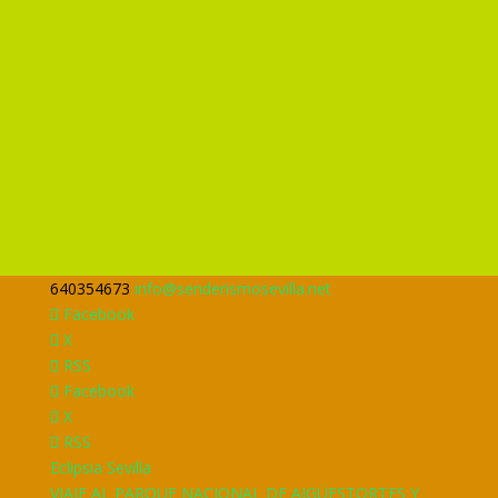
640354673
info@senderismosevilla.net
Facebook
X
RSS
Facebook
X
RSS
Eclipsia Sevilla
VIAJE AL PARQUE NACIONAL DE AIGÜESTORTES Y