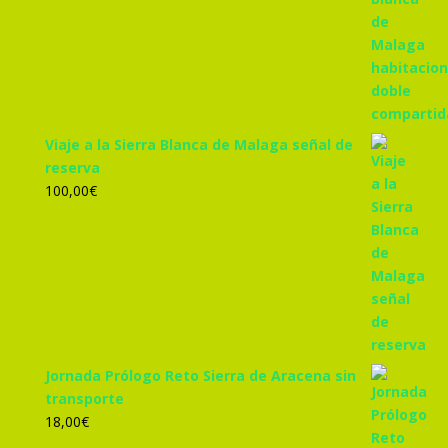
original
actual
era:
es:
305,00€.
285,00€.
Viaje a la Sierra Blanca de Malaga señal de
reserva
100,00
€
Jornada Prólogo Reto Sierra de Aracena sin
transporte
18,00
€