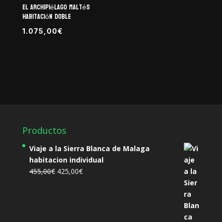
el Archipiélago Maltés
Habitación Doble
1.075,00
€
Productos
Viaje a la Sierra Blanca de Malaga
habitacion individual
El
El
455,00
€
425,00
€
precio
precio
original
actual
era:
es:
455,00€.
425,00€.