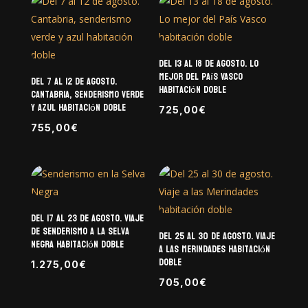
era:
es:
725,00€.
695,00€.
Del 13 al 18 de agosto. Lo
mejor del País Vasco
Del 7 al 12 de agosto.
habitación doble
Cantabria, senderismo verde
y azul habitación doble
725,00
€
755,00
€
Del 17 al 23 de agosto. Viaje
de senderismo a la Selva
Del 25 al 30 de agosto. Viaje
Negra habitación doble
a las Merindades habitación
doble
1.275,00
€
705,00
€