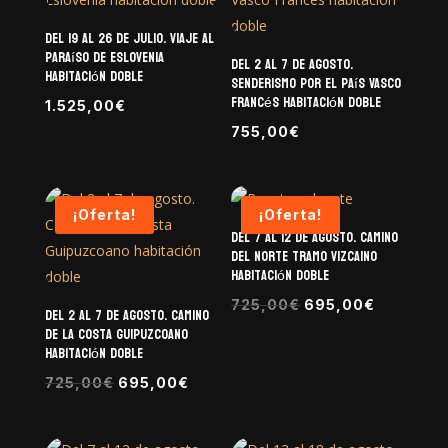
Del 19 al 26 de julio. Viaje al
Paraíso de Eslovenia
Del 2 al 7 de agosto.
habitación doble
Senderismo por el País Vasco
Francés habitación doble
1.525,00
€
755,00
€
¡Oferta!
¡Oferta!
Del 7 al 12 de agosto. Camino
del Norte Tramo Vizcaino
habitación doble
El
El
725,00
€
695,00
€
Del 2 al 7 de agosto. Camino
precio
precio
de la Costa Guipuzcoano
habitación doble
original
actual
El
El
era:
es:
725,00
€
695,00
€
precio
precio
725,00€.
695,00€
original
actual