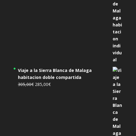
Viaje a la Sierra Blanca de Malaga
habitacion doble compartida
El
El
305,00
€
285,00
€
precio
precio
original
actual
era:
es:
305,00€.
285,00€.