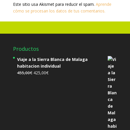
Este sitio usa Akismet para reducir el spam.
Aprende
cómo se procesan los datos de tus comentarios.
Productos
Viaje a la Sierra Blanca de Malaga
habitacion individual
El
El
455,00
€
425,00
€
precio
precio
original
actual
era:
es:
455,00€.
425,00€.