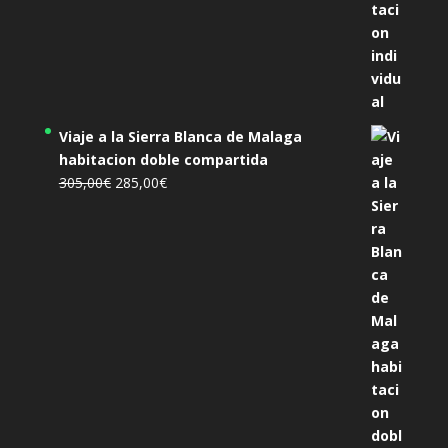
Viaje a la Sierra Blanca de Malaga
habitacion doble compartida
El
El
305,00
€
285,00
€
precio
precio
original
actual
era:
es:
305,00€.
285,00€.