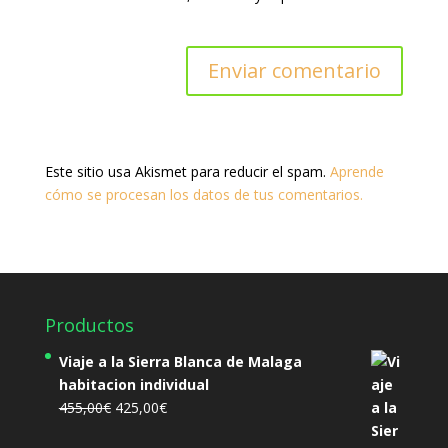
Este sitio usa Akismet para reducir el spam.
Aprende
cómo se procesan los datos de tus comentarios.
Productos
Viaje a la Sierra Blanca de Malaga
habitacion individual
El
El
455,00
€
425,00
€
precio
precio