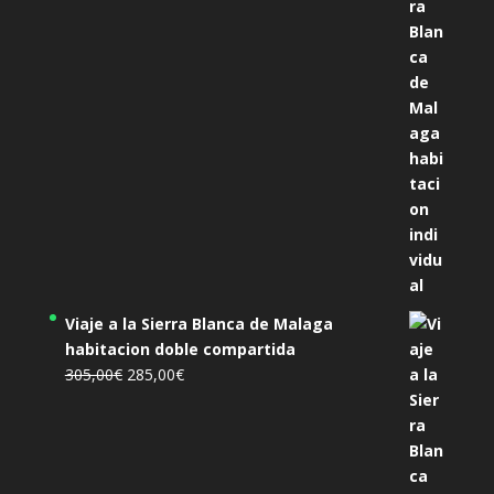
original
actual
era:
es:
455,00€.
425,00€.
Viaje a la Sierra Blanca de Malaga
habitacion doble compartida
El
El
305,00
€
285,00
€
precio
precio
original
actual
era:
es:
305,00€.
285,00€.